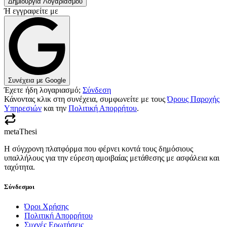
Δημιουργία Λογαριασμού
Ή εγγραφείτε με
Συνέχεια με Google
Έχετε ήδη λογαριασμό;
Σύνδεση
Κάνοντας κλικ στη συνέχεια, συμφωνείτε με τους
Όρους Παροχής
Υπηρεσιών
και την
Πολιτική Απορρήτου
.
metaThesi
Η σύγχρονη πλατφόρμα που φέρνει κοντά τους δημόσιους
υπαλλήλους για την εύρεση αμοιβαίας μετάθεσης με ασφάλεια και
ταχύτητα.
Σύνδεσμοι
Όροι Χρήσης
Πολιτική Απορρήτου
Συχνές Ερωτήσεις